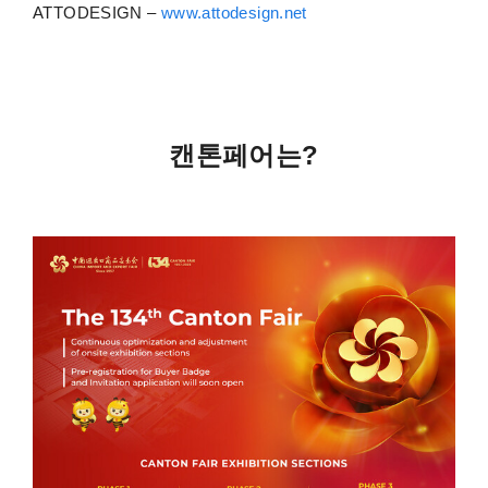
ATTODESIGN –
www.attodesign.net
캔톤페어는?