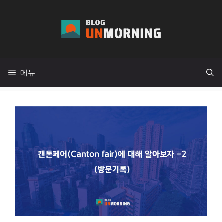
컨
텐
츠
로
건
메뉴
너
뛰
기