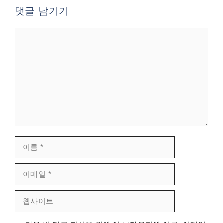
댓글 남기기
댓
글
이
름
이
메
웹
일
사