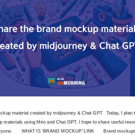
ckup material created by midjourney & Chat GPT Today, I plan t
materials using Miro and Chat GPT. I hope to share useful resou
o everyone. WHAT IS ‘BRAND MOCKUP’ LINK Brand mockup