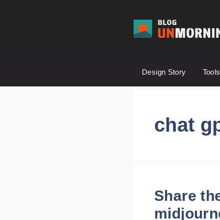
컨
텐
츠
로
건
Design Story
Tool
너
뛰
기
chat g
Share th
midjourn