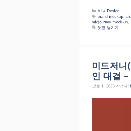
카
AI & Design
테
태
brand mockup
,
ch
고
그
midjourney mock-up
,
리
댓글 남기기
미드저니(M
인 대결 – 
12월 1, 2023
작성자: