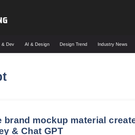
s & Dev
AI & Design
Design Trend
Industry News
pt
e brand mockup material creat
ey & Chat GPT