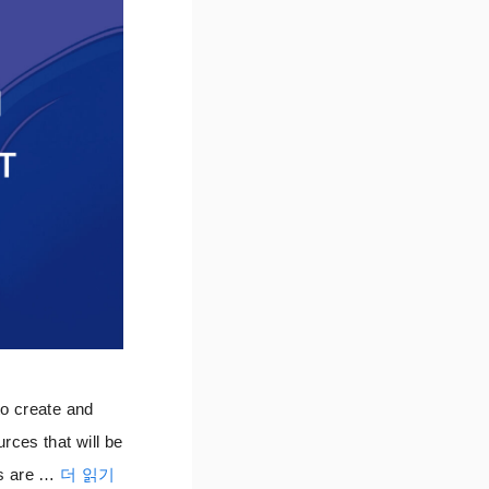
o create and
rces that will be
s are …
더 읽기