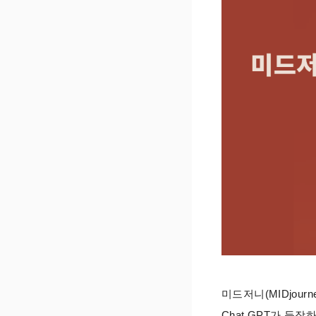
미드저니(MIDjour
Chat GPT가 등