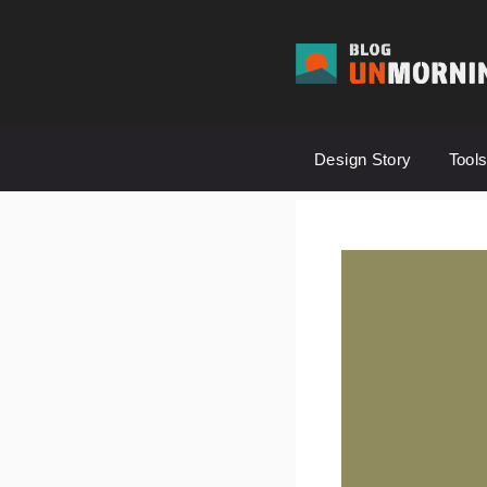
컨
텐
츠
로
건
Design Story
Tool
너
뛰
기