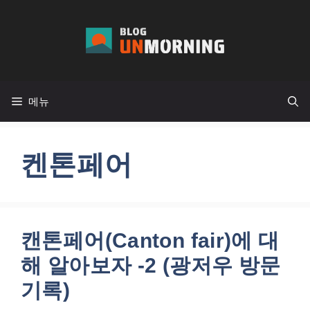
컨
텐
츠
로
건
메뉴
너
뛰
기
켄톤페어
캔톤페어(Canton fair)에 대
해 알아보자 -2 (광저우 방문
기록)