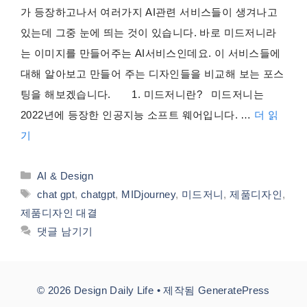
가 등장하고나서 여러가지 AI관련 서비스들이 생겨나고
있는데 그중 눈에 띄는 것이 있습니다. 바로 미드저니라
는 이미지를 만들어주는 AI서비스인데요. 이 서비스들에
대해 알아보고 만들어 주는 디자인들을 비교해 보는 포스
팅을 해보겠습니다. 1. 미드저니란? 미드저니는
2022년에 등장한 인공지능 소프트 웨어입니다. …
더 읽
기
카
AI & Design
테
태
chat gpt
,
chatgpt
,
MIDjourney
,
미드저니
,
제품디자인
,
고
그
제품디자인 대결
리
댓글 남기기
© 2026 Design Daily Life
• 제작됨
GeneratePress