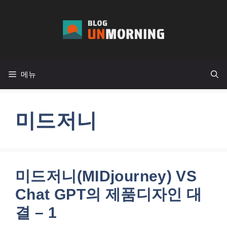
컨
텐
츠
로
건
메뉴
너
뛰
기
미드저니
미드저니(MIDjourney) VS
Chat GPT의 제품디자인 대
결 – 1